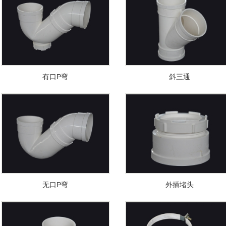
有口P弯
斜三通
无口P弯
外插堵头