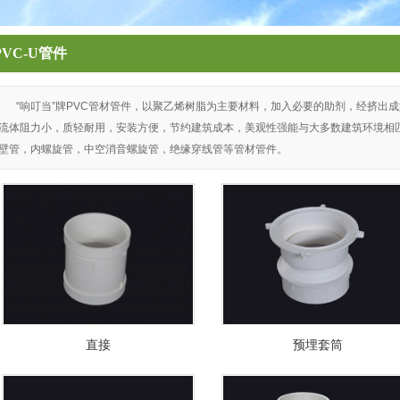
PVC-U管件
“响叮当”牌PVC管材管件，以聚乙烯树脂为主要材料，加入必要的助剂，经挤出
流体阻力小，质轻耐用，安装方便，节约建筑成本，美观性强能与大多数建筑环境相
壁管，内螺旋管，中空消音螺旋管，绝缘穿线管等管材管件。
直接
预埋套筒