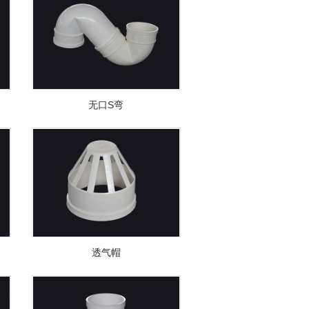
无口S弯
透气帽