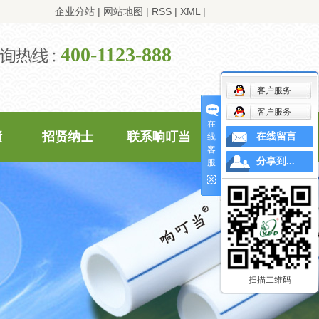
企业分站
|
网站地图
|
RSS
|
XML
|
400-1123-888
客户服务
客户服务
在
绩
招贤纳士
联系响叮当
在线留言
线
客
分享到...
服
扫描二维码