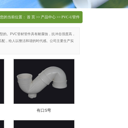
您的当前位置：
首 页
>>
产品中心
>>
PVC-U管件
成型的。PVC管材管件具有耐腐蚀，抗冲击强度高，
匹配，给人以整洁和谐的时代感。公司主要生产实
有口S弯