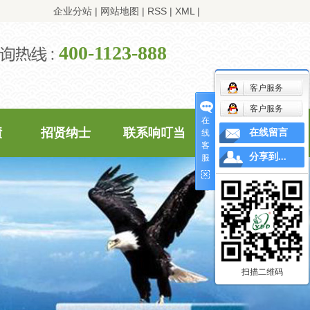
企业分站
|
网站地图
|
RSS
|
XML
|
400-1123-888
客户服务
客户服务
在
绩
招贤纳士
联系响叮当
在线留言
线
客
分享到...
服
扫描二维码