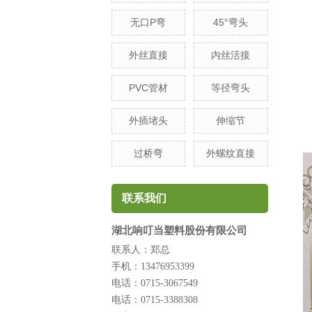
无口P弯
45°弯头
外丝直接
内丝活接
PVC管材
等径弯头
外插堵头
伸缩节
过桥弯
外螺纹直接
联系我们
湖北响叮当塑料股份有限公司
联系人：郑总
手机：13476953399
电话：0715-3067549
电话：0715-3388308