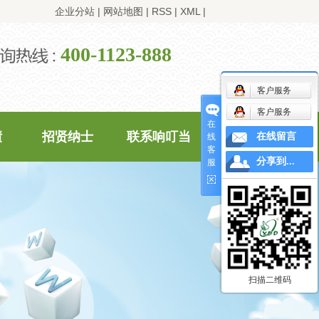
企业分站
|
网站地图
|
RSS
|
XML
|
400-1123-888
客户服务
客户服务
在
绩
招贤纳士
联系响叮当
在线留言
线
客
分享到...
服
扫描二维码