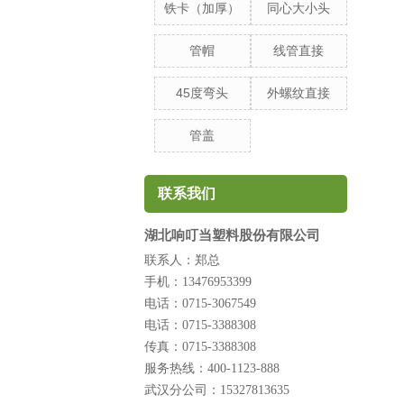
铁卡（加厚）
同心大小头
管帽
线管直接
45度弯头
外螺纹直接
管盖
联系我们
湖北响叮当塑料股份有限公司
联系人：郑总
手机：13476953399
电话：0715-3067549
电话：0715-3388308
传真：0715-3388308
服务热线：400-1123-888
武汉分公司：15327813635