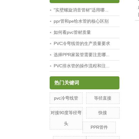
"实壁螺旋消音管材"适用哪...
ppr管和pe给水管的核心区别
如何看pvc管材质量
PVC冷弯线管的生产质量要求
选择PPR家装管需要注意哪...
PVC排水管的操作流程和注...
热门关键词
pvc冷弯线管
等径直接
对接90度等径弯
快接
头
PPR管件