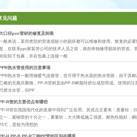
常见问题
大口径pvc管材的修复及卸装
一般来说，某些类型的管道或较小的损坏都可以维修和使用。恢复的必要
是，在联系ppr家装管公司的技术人员之前，请勿单独修理损坏的管道。
则应卸下包裹，并在包裹上连接一根
PPR热水管使用的注意事项
PPR热水管一般用做暖气连接管，也可用于热水器的热水管路，由于其耐
乙烯的无规共聚物，PP-R管材是由PP-R树脂经挤出成型而成。使用的
代替冷水管，但PP
PP-R管的主要优点有哪些
PP-R管在我国现代化的发展中得到广泛应用。其优点主要有：质量轻：20℃
之一，紫铜管的十分之一，重量轻，大大降低施工强度。耐热性能好：瞬
75℃，是较为理想的
PP-H PP-B PP-R三种PP管的区别在哪里