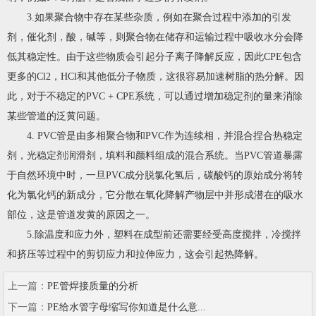
3.如果聚合物中存在某些杂质，例如在聚合过程中添加的引发
剂，催化剂，酸，碱等，则聚合物在储存和运输过程中吸收水分会降
低其稳定性。由于这些物质会引起分子离子降解反应，因此CPE包含
更多的Cl2，HCl和其他低分子物质，这很容易加速树脂的热分解。因
此，对于不稳定的PVC + CPE系统，可以通过增加稳定剂的量来消除
某些管道的泛黄问题。
4. PVC管是由多相聚合物和PVC作为连续相，并混合捏合热稳定
剂，光稳定剂润滑剂，填料和颜料组成的混合系统。当PVC管道暴露
于自然环境中时，一旦PVC成分脱氯化氢后，碳酸钙的原始成分将转
化为氯化钙的新成分，它分散在氧化降解产物层中并形成潜在的吸水
部位，这是管道发黄的原因之一。
5.除温度和应力外，塑料在成型前还需要经受高度搅拌，冷搅拌
和挤压等过程中的剪切应力和拉伸应力，这会引起热降解。
上一篇：
PE管焊接质量的分析
下一篇：
PE给水管字母缩写你知道是什么意...